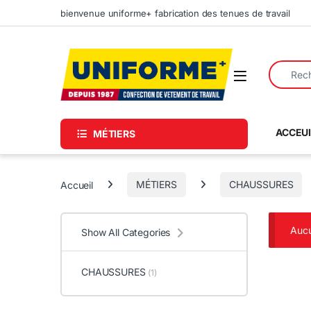
Skip to navigation
Skip to content
bienvenue uniforme+ fabrication des tenues de travail
Search fo
ACCEUI
MÉTIERS
Accueil
MÉTIERS
CHAUSSURES
Aucu
Show All Categories
CHAUSSURES
(1)