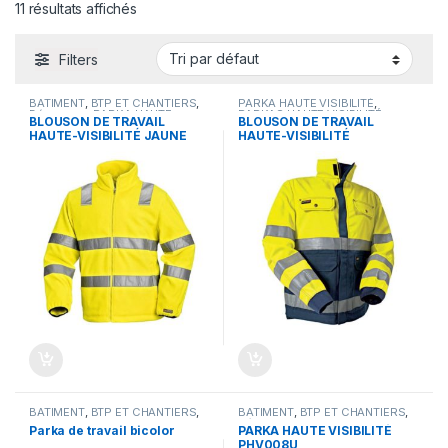
11 résultats affichés
Filters
BÂTIMENT
,
BTP ET CHANTIERS
,
PARKA HAUTE VISIBILITÉ
,
Dépanneur
,
PARKA HAUTE
PARKAS HAUTE VISIBILITÉ
BLOUSON DE TRAVAIL
BLOUSON DE TRAVAIL
VISIBILITÉ
,
PARKAS HAUTE
HAUTE-VISIBILITÉ JAUNE
HAUTE-VISIBILITÉ
VISIBILITÉ
JAUNE/MARINE
BÂTIMENT
,
BTP ET CHANTIERS
,
BÂTIMENT
,
BTP ET CHANTIERS
,
Carreleur
,
Couvreur - zingueur
,
Dépanneur
,
PARKA HAUTE
Parka de travail bicolor
PARKA HAUTE VISIBILITÉ
HAUTE VISIBILITÉ
,
Maçon
,
VISIBILITÉ
,
PARKAS HAUTE
PHV008U
MÉTIERS
,
Ouvrier
,
PARKA HAUTE
VISIBILITÉ
,
VÊTEMENT DE