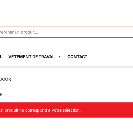
r:
L
VETEMENT DE TRAVAIL
CONTACT
DOOR
R
n produit ne correspond à votre sélection.