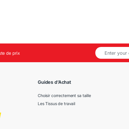
E
ste de prix
m
a
i
l
*
Guides d’Achat
Choisir correctement sa taille
Les Tissus de travail