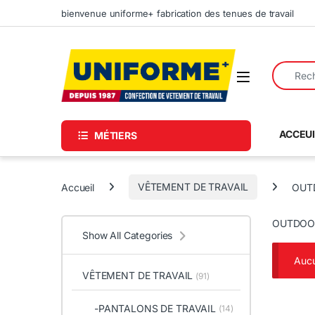
Skip to navigation
Skip to content
bienvenue uniforme+ fabrication des tenues de travail
Search fo
ACCEUI
MÉTIERS
Accueil
VÊTEMENT DE TRAVAIL
OUT
OUTDOO
Show All Categories
Aucu
VÊTEMENT DE TRAVAIL
(91)
-PANTALONS DE TRAVAIL
(14)