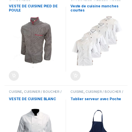
CHARCUTIER
CHARCUTIER
,
MÉTIERS
,
VESTE
DE CUISINE
VESTE DE CUISINE PIED DE
Veste de cuisine manches
POULE
courtes
CUISINE
,
CUISINIER / BOUCHER /
CUISINE
,
CUISINIER / BOUCHER /
CHARCUTIER
,
VESTE DE
CHARCUTIER
,
MÉTIERS
,
CUISINE
SERVEUR
VESTE DE CUISINE BLANC
Tablier serveur avec Poche