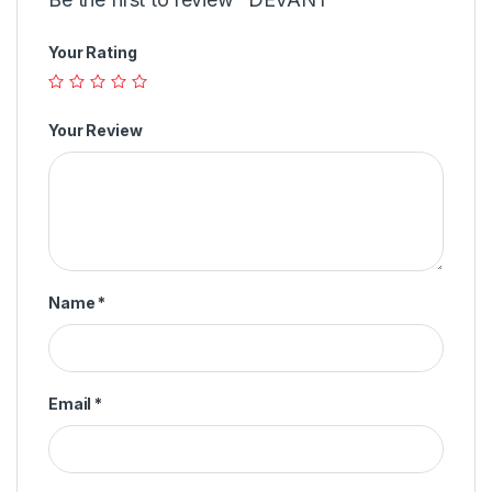
Your Rating
Your Review
Name
*
Email
*