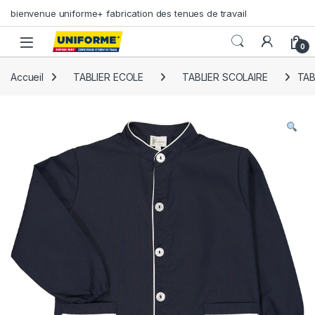
Skip to navigation
Skip to content
bienvenue uniforme+ fabrication des tenues de travail
0
Accueil
TABLIER ECOLE
TABLIER SCOLAIRE
TAB