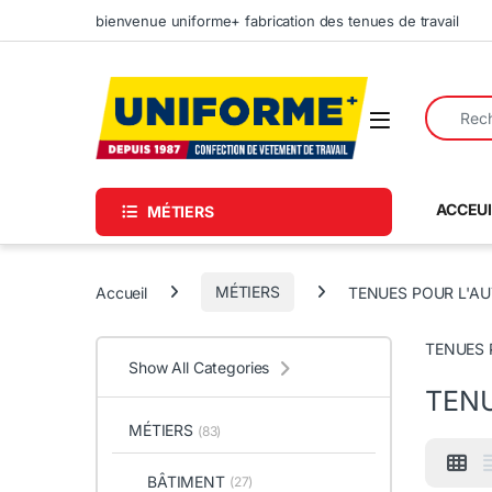
Skip to navigation
Skip to content
bienvenue uniforme+ fabrication des tenues de travail
Search fo
ACCEUI
MÉTIERS
Accueil
MÉTIERS
TENUES POUR L'A
TENUES 
Show All Categories
TENU
MÉTIERS
(83)
BÂTIMENT
(27)