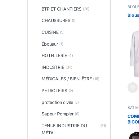
BLOU
BTP ET CHANTIERS
(36)
Chaud
Constr
Blous
Ebénis
CHAUSSURES
(1)
Ferron
Mécan
PARA
CUISINE
(5)
BIEN-
MÉTIE
Serrur
Éboueur
(1)
maint
de trav
TECHN
MAIN
HOTELLERIE
(4)
INDUS
TENU
INSTA
INDUSTRIE
(34)
POUR 
VÊTEM
VÊTEM
MÉDICALES / BIEN-ÊTRE
(18)
DU BO
PETROLEIRS
(9)
protection civile
(5)
BÂTI
CHAN
Sapeur Pompier
(6)
COMB
COMB
industr
BICO
INDUS
TENUE INDUSTRIE DU
(21)
MÉTIE
POC
Servi
MÉTAL
Techni
OPÉRA