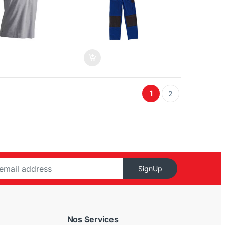
MOBILE
,
VÊTEMENT
AIL
1
2
SignUp
Nos Services