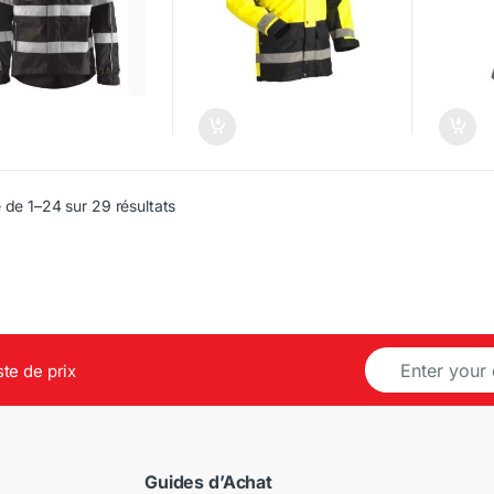
L'AUTO
DE TRAV
 de 1–24 sur 29 résultats
E
ste de prix
m
a
i
l
*
Guides d’Achat