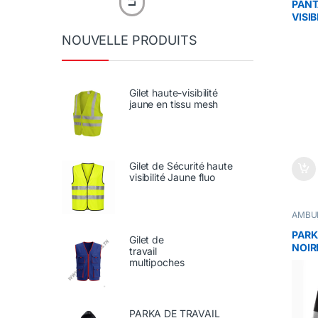
BTP E
PANT
Dépan
VISI
Maço
VISIBI
VÊTEM
NOUVELLE PRODUITS
Gilet haute-visibilité
jaune en tissu mesh
Gilet de Sécurité haute
visibilité Jaune fluo
AMBU
Chauff
Démén
PARK
Gilet de
Manute
NOIR
MÉDIC
travail
PARKA
multipoches
PARKA
Transp
TRAVA
LA LO
TRAN
PARKA DE TRAVAIL