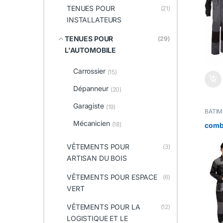
TENU
TENUES POUR
(21)
INSTA
POUR 
INSTALLATEURS
VÊTEM
TENUES POUR
(29)
L'AUTOMOBILE
Carrossier
(15)
Dépanneur
(20)
Garagiste
(19)
BÂTI
CHAN
Mécanicien
Carros
(18)
combi
Chauff
COMB
industr
VÊTEMENTS POUR
(3)
zingue
Electr
ARTISAN DU BOIS
Garagi
Mécan
- PLA
VÊTEMENTS POUR ESPACE
(6)
Serrur
maint
VERT
Techni
INDUS
TENU
VÊTEMENTS POUR LA
INSTA
(12)
POUR 
LOGISTIQUE ET LE
Travau